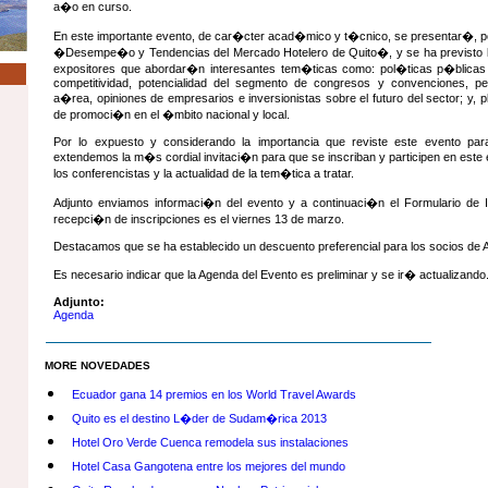
a�o en curso.
En este importante evento, de car�cter acad�mico y t�cnico, se presentar�, po
�Desempe�o y Tendencias del Mercado Hotelero de Quito�, y se ha previsto l
expositores que abordar�n interesantes tem�ticas como: pol�ticas p�blicas 
competitividad, potencialidad del segmento de congresos y convenciones, pe
a�rea, opiniones de empresarios e inversionistas sobre el futuro del sector; y,
de promoci�n en el �mbito nacional y local.
Por lo expuesto y considerando la importancia que reviste este evento para
extendemos la m�s cordial invitaci�n para que se inscriban y participen en este 
los conferencistas y la actualidad de la tem�tica a tratar.
Adjunto enviamos informaci�n del evento y a continuaci�n el Formulario de 
recepci�n de inscripciones es el viernes 13 de marzo.
Destacamos que se ha establecido un descuento preferencial para los socios d
Es necesario indicar que la Agenda del Evento es preliminar y se ir� actualizando
Adjunto:
Agenda
MORE NOVEDADES
Ecuador gana 14 premios en los World Travel Awards
Quito es el destino L�der de Sudam�rica 2013
Hotel Oro Verde Cuenca remodela sus instalaciones
Hotel Casa Gangotena entre los mejores del mundo