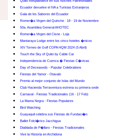
Quito Resplandece en sus Noches Patrimoniales
Ecuador devuelve el IVA a Turistas Extranjeros
Gala de los Sabores del Ecuador
Romer�a Virgen del Quinche : 18 - 19 de Noviembre
50a. Asamblea General AHOTEC
Romer�a Virgen del Cisne - Loja
Mantaraya Lodge entre los cinco hoteles �nicos
XIV Torneo de Golf COPA HQM 2024 (5 Abril)
Touch the Sky of Quito by Cable Car
Independencia de Cuenca � Fiestas C�vicas
Day of Deceaseds - Popular Celebrations
Fiestas del Yamor - Otavalo
Premio al mejor conjunto de Islas del Mundo
Club Hacienda Terraventura estrena su primera sede
Carnaval - Fiestas Tradicionales (16 - 17 Feb)
La Mama Negra - Fiestas Populares
Bird Watching
Guayaquil celebra sus Fiestas de Fundaci�n
Ballet Folcl�rico Jacchigua
Diablada de P�llaro - Fiestas Tradicionales
Vive la Historia en Archidona