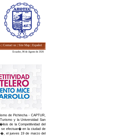
s
|
Contact us
|
Site Map
|
Español
Ecuador, 06 de Agosto de 2026
rismo de Pichincha - CAPTUR,
 Turismo y la Universidad San
sis de la Competitividad del
 se efectuar� en la ciudad de
, el jueves 19 de marzo del