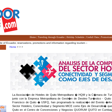
Home
|
Traveling through Ecuador
|
Holiday Schedule
|
Usefull Data
|
Promotion
Ecuador, reservations, promotions and information regarding tourism --
Home
> > >
La Asociaci�n de Hoteles de Quito Metropolitano � HQM y la C�mara de Tu
junto con la Empresa Metropolitana de Gesti�n de Destino Tur�stico - Quito
Francisco de Quito � USFQ, han programado la realizaci�n del Evento �An�li
Sector Hotelero, Conectividad y Segmento MICE como Ejes de Desarrollo� que
Quito en el Centro de Convenciones y Negocios QUORUM QUITO en Cumbay�