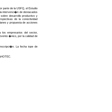
r parte de la USFQ, el Estudio
a intervenci�n de destacados
sobre desarrollo productivo y
rspectivas de la conectividad
 planes y propuesta de acciones
 los empresarios del sector,
evento �nico, por la calidad de
Inscripci�n. La fecha tope de
e AHOTEC.
.