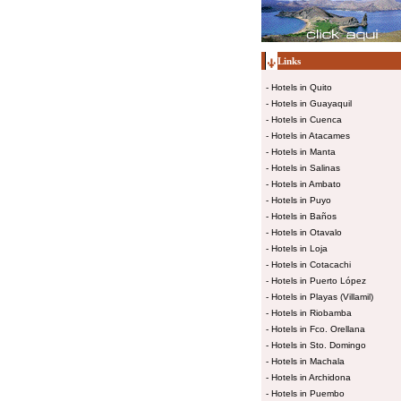
Links
-
Hotels in Quito
-
Hotels in Guayaquil
-
Hotels in Cuenca
-
Hotels in Atacames
-
Hotels in Manta
-
Hotels in Salinas
-
Hotels in Ambato
-
Hotels in Puyo
-
Hotels in Baños
-
Hotels in Otavalo
-
Hotels in Loja
-
Hotels in Cotacachi
-
Hotels in Puerto López
-
Hotels in Playas (Villamil)
-
Hotels in Riobamba
-
Hotels in Fco. Orellana
-
Hotels in Sto. Domingo
-
Hotels in Machala
-
Hotels in Archidona
-
Hotels in Puembo