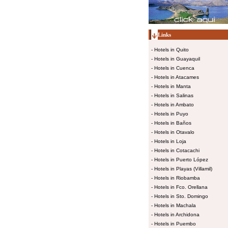
Links
-
Hotels in Quito
-
Hotels in Guayaquil
-
Hotels in Cuenca
-
Hotels in Atacames
-
Hotels in Manta
-
Hotels in Salinas
-
Hotels in Ambato
-
Hotels in Puyo
-
Hotels in Baños
-
Hotels in Otavalo
-
Hotels in Loja
-
Hotels in Cotacachi
-
Hotels in Puerto López
-
Hotels in Playas (Villamil)
-
Hotels in Riobamba
-
Hotels in Fco. Orellana
-
Hotels in Sto. Domingo
-
Hotels in Machala
-
Hotels in Archidona
-
Hotels in Puembo