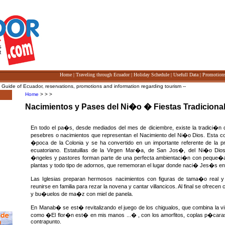
Home
|
Traveling through Ecuador
|
Holiday Schedule
|
Usefull Data
|
Promotion
e of Ecuador, reservations, promotions and information regarding tourism --
Home
> > >
Nacimientos y Pases del Ni�o � Fiestas Tradiciona
En todo el pa�s, desde mediados del mes de diciembre, existe la tradici�n 
pesebres o nacimientos que representan el Nacimiento del Ni�o Dios. Esta c
�poca de la Colonia y se ha convertido en un importante referente de la pr
ecuatoriano. Estatuillas de la Virgen Mar�a, de San Jos�, del Ni�o Di
�ngeles y pastores forman parte de una perfecta ambientaci�n con peque�a
plantas y todo tipo de adornos, que rememoran el lugar donde naci� Jes�s e
Las Iglesias preparan hermosos nacimientos con figuras de tama�o real 
reunirse en familia para rezar la novena y cantar villancicos. Al final se ofre
y bu�uelos de ma�z con miel de panela.
En Manab� se est� revitalizando el juego de los chigualos, que combina la vi
como �El flor�n est� en mis manos ...� , con los amorfitos, coplas p�caras 
contrapunto.