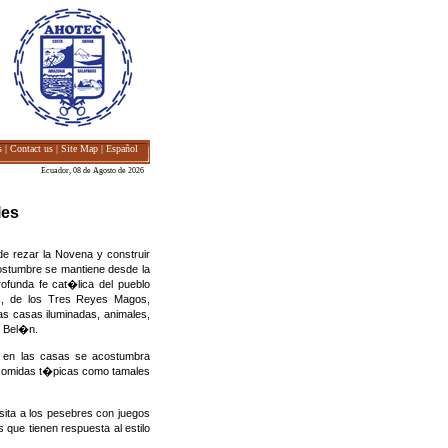
s
|
Contact us
|
Site Map
|
Español
Ecuador, 08 de Agosto de 2026
les
de rezar la Novena y construir
ostumbre se mantiene desde la
ofunda fe cat�lica del pueblo
os, de los Tres Reyes Magos,
s casas iluminadas, animales,
n Bel�n.
y en las casas se acostumbra
cen comidas t�picas como tamales
sita a los pesebres con juegos
que tienen respuesta al estilo