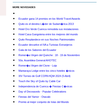
MORE NOVEDADES
Ecuador gana 14 premios en los World Travel Awards
Quito es el destino L�der de Sudam�rica 2013
Hotel Oro Verde Cuenca remodela sus instalaciones
Hotel Casa Gangotena entre los mejores del mundo
Quito Resplandece en sus Noches Patrimoniales
Ecuador devuelve el IVA a Turistas Extranjeros
Gala de los Sabores del Ecuador
Romer�a Virgen del Quinche : 18 - 19 de Noviembre
50a. Asamblea General AHOTEC
Romer�a Virgen del Cisne - Loja
Mantaraya Lodge entre los cinco hoteles �nicos
XIV Torneo de Golf COPA HQM 2024 (5 Abril)
Touch the Sky of Quito by Cable Car
Independencia de Cuenca � Fiestas C�vicas
Day of Deceaseds - Popular Celebrations
Fiestas del Yamor - Otavalo
Premio al mejor conjunto de Islas del Mundo