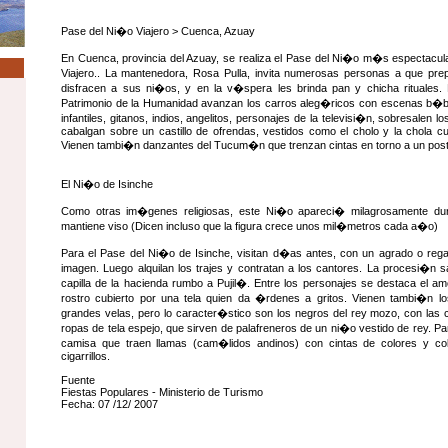
Pase del Ni�o Viajero > Cuenca, Azuay
En Cuenca, provincia del Azuay, se realiza el Pase del Ni�o m�s espectacul
Viajero.. La mantenedora, Rosa Pulla, invita numerosas personas a que pre
disfracen a sus ni�os, y en la v�spera les brinda pan y chicha rituales. 
Patrimonio de la Humanidad avanzan los carros aleg�ricos con escenas b�b
infantiles, gitanos, indios, angelitos, personajes de la televisi�n, sobresale
cabalgan sobre un castillo de ofrendas, vestidos como el cholo y la chola 
Vienen tambi�n danzantes del Tucum�n que trenzan cintas en torno a un post
El Ni�o de Isinche
Como otras im�genes religiosas, este Ni�o apareci� milagrosamente dura
mantiene viso (Dicen incluso que la figura crece unos mil�metros cada a�o)
Para el Pase del Ni�o de Isinche, visitan d�as antes, con un agrado o reg
imagen. Luego alquilan los trajes y contratan a los cantores. La procesi�n 
capilla de la hacienda rumbo a Pujil�. Entre los personajes se destaca el 
rostro cubierto por una tela quien da �rdenes a gritos. Vienen tambi�n l
grandes velas, pero lo caracter�stico son los negros del rey mozo, con las 
ropas de tela espejo, que sirven de palafreneros de un ni�o vestido de rey. P
camisa que traen llamas (cam�lidos andinos) con cintas de colores y col
cigarrillos.
Fuente
Fiestas Populares - Ministerio de Turismo
Fecha: 07 /12/ 2007