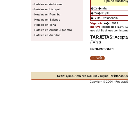
Tipo de Habitaci
-
Hoteles en Archidona
�
Est�ndar
-
Hoteles en Urcuquí
�
Cu�druple
-
Hoteles en Puembo
�
Suite Presidencial
-
Hoteles en Salcedo
Vigencia:
A�o 2019
-
Hoteles en Tena
Incluye:
Impuestos (12% IVA
-
Hoteles en Ambuquí (Chota)
uso del Business con interne
-
Hoteles en Arenillas
TARJETAS:
Acepta
/ Visa
PROMOCIONES
<- Atrás
Sede:
Quito, Am�rica N38-80 y Diguja
Tel�fonos:
(5
Copyright © 2004 · Federaci