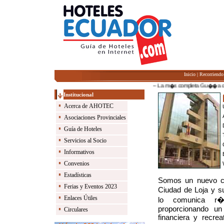
Inicio
|
Recorriendo
-- La m�s completa Gu��a de Hote
Institucional
Acerca de AHOTEC
Asociaciones Provinciales
Guía de Hoteles
Servicios al Socio
Informativos
Convenios
Estadísticas
Somos un nuevo co
Ferias y Eventos 2023
Ciudad de Loja y su
Enlaces Útiles
lo comunica r�p
proporcionando un
Circulares
financiera y recre