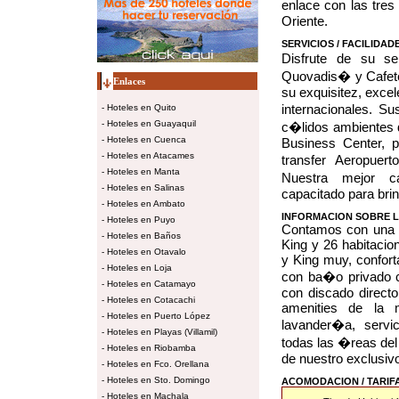
enlace con las tres
Oriente.
SERVICIOS / FACILIDAD
Disfrute de su s
Quovadis� y Cafet
Enlaces
su exquisitez, excel
internacionales.
-
Hoteles en Quito
-
Hoteles en Guayaquil
c�lidos ambientes d
-
Hoteles en Cuenca
Business Center, p
-
Hoteles en Atacames
transfer Aeropuert
-
Hoteles en Manta
Nuestra mejor ca
-
Hoteles en Salinas
capacitado para b
-
Hoteles en Ambato
INFORMACION SOBRE L
-
Hoteles en Puyo
Contamos con una S
-
Hoteles en Baños
King y 26 habitacio
-
Hoteles en Otavalo
y King muy, confort
-
Hoteles en Loja
con ba�o privado c
-
Hoteles en Catamayo
con discado directo,
-
Hoteles en Cotacachi
amenities de la m
-
Hoteles en Puerto López
lavander�a, servi
-
Hoteles en Playas (Villamil)
todas las �reas del
-
Hoteles en Riobamba
de nuestro exclusivo
-
Hoteles en Fco. Orellana
-
Hoteles en Sto. Domingo
ACOMODACION / TARIF
-
Hoteles en Machala