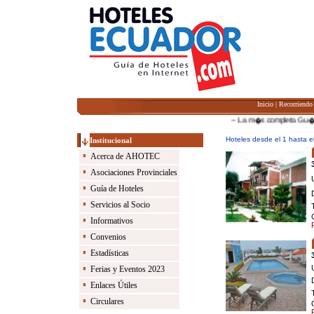
Inicio
|
Recorriendo
-- La m�s completa Gu��a de
Hoteles desde el 1 hasta el
Institucional
Acerca de AHOTEC
Asociaciones Provinciales
Guía de Hoteles
Servicios al Socio
Informativos
Convenios
Estadísticas
Ferias y Eventos 2023
Enlaces Útiles
Circulares