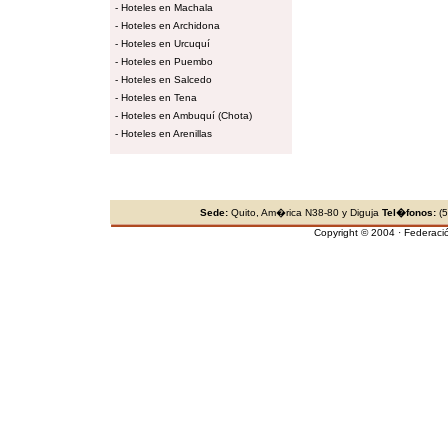
-
Hoteles en Machala
-
Hoteles en Archidona
-
Hoteles en Urcuquí
-
Hoteles en Puembo
-
Hoteles en Salcedo
-
Hoteles en Tena
-
Hoteles en Ambuquí (Chota)
-
Hoteles en Arenillas
Sede:
Quito, Am�rica N38-80 y Diguja
Tel�fonos:
(5
Copyright © 2004 · Federaci