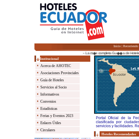
Inicio
|
Recorriendo
-- La m�s completa Gu��a de Hoteles del 
Institucional
Acerca de AHOTEC
Asociaciones Provinciales
Guía de Hoteles
Servicios al Socio
Informativos
Convenios
Estadísticas
Ferias y Eventos 2023
Portal Oficial de la F
clasificada por ciudade
Enlaces Útiles
servicios y facilidades. R
Circulares
Hoteles Recomendados