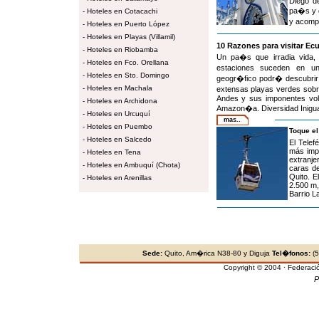
Diego de
pa�s y d
-
Hoteles en Cotacachi
y acompa
-
Hoteles en Puerto López
-
Hoteles en Playas (Villamil)
10 Razones para visitar Ec
-
Hoteles en Riobamba
Un pa�s que irradia vida, 
-
Hoteles en Fco. Orellana
estaciones suceden en un
-
Hoteles en Sto. Domingo
geogr�fico podr� descubrir 
-
Hoteles en Machala
extensas playas verdes sobre
Andes y sus imponentes volc
-
Hoteles en Archidona
Amazon�a. Diversidad Inigual
-
Hoteles en Urcuquí
mas..
-
Hoteles en Puembo
Toque el
-
Hoteles en Salcedo
El Telef
más impo
-
Hoteles en Tena
extranje
-
Hoteles en Ambuquí (Chota)
caras de
Quito. E
-
Hoteles en Arenillas
2.500 m,
Barrio L
Sede:
Quito, Am�rica N38-80 y Diguja
Tel�fonos:
(5
Copyright © 2004 · Federaci
P