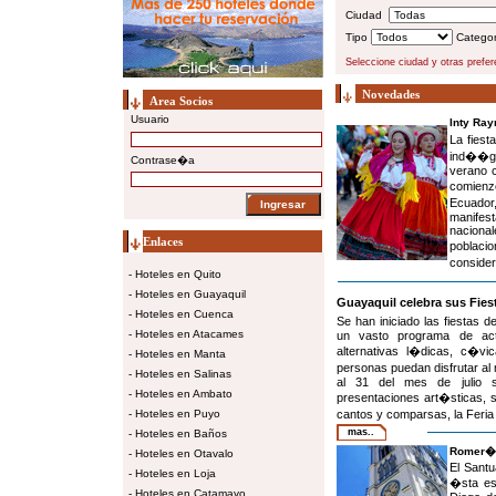
Ciudad
Tipo
Catego
Seleccione ciudad y otras prefe
Novedades
Area Socios
Usuario
Inty Ray
La fiest
ind��ge
Contrase�a
verano c
comienz
Ecuador
manifes
nacional
Enlaces
poblacio
consider
-
Hoteles en Quito
-
Hoteles en Guayaquil
Guayaquil celebra sus Fie
-
Hoteles en Cuenca
Se han iniciado las fiestas 
-
Hoteles en Atacames
un vasto programa de ac
alternativas l�dicas, c�vi
-
Hoteles en Manta
personas puedan disfrutar al 
-
Hoteles en Salinas
al 31 del mes de julio se
-
Hoteles en Ambato
presentaciones art�sticas, s
-
Hoteles en Puyo
cantos y comparsas, la Feria 
mas..
-
Hoteles en Baños
Romer�a 
-
Hoteles en Otavalo
El Santu
-
Hoteles en Loja
�sta es 
-
Hoteles en Catamayo